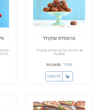
טראפלס שוקולד
פל
20 יחידות של טראפלס שוקולד
פלטת 
משובח
או כק
מחיר :
₪114.00
להזמנה