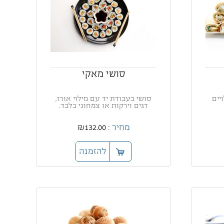
סושי מאקי
ויים
סושי בעבודת יד עם מילוי אורז,
דגים וירקות או צמחוני בלבד.
מחיר :
₪132.00
להזמנה