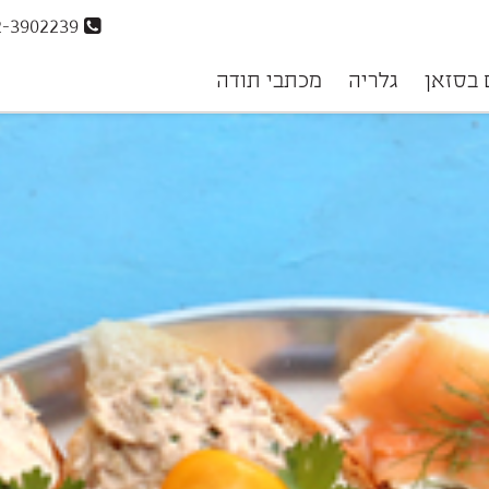
072-3902239
 בסזאן
גלריה
מכתבי תודה