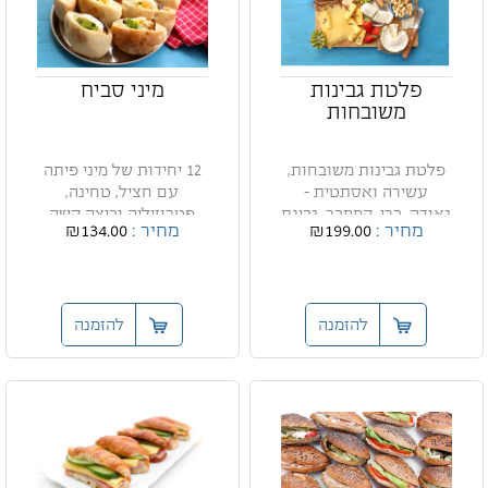
פלטת גבינות
מיני סביח
משובחות
פלטת גבינות משובחות,
12 יחידות של מיני פיתה
עשירה ואסתטית -
עם חציל, טחינה,
גאודה, ברי, קממבר, גבינת
פטרוזיליה וביצה קשה
מחיר :
₪199.00
מחיר :
₪134.00
עי...
להזמנה
להזמנה