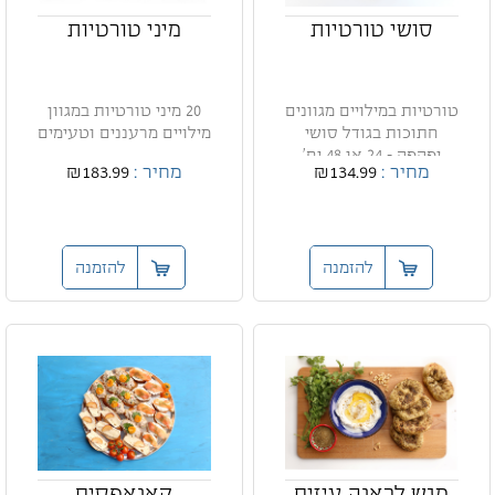
סושי טורטיות
מיני טורטיות
טורטיות במילויים מגוונים
20 מיני טורטיות במגוון
חתוכות בגודל סושי
מילויים מרעננים וטעימים
יפהפה - 24 או 48 יח'
מחיר :
₪134.99
מחיר :
₪183.99
להזמנה
להזמנה
מגש לבאנה עיזים
קאנאפסים