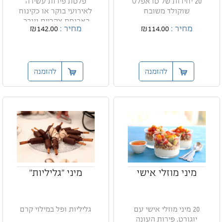
20 יחידות של טראפלס
פלטת פירות עשירה
שוקולד משובח
לאירועי בוקר או כקינוח
בארוחת צהריים וערב.
מחיר :
₪114.00
מחיר :
₪142.00
להזמנה
להזמנה
מיני מוזלי אישי
מיני "גליליות"
20 מיני מוזלי אישי עם
גליליות ופל במילוי קרם
יוגורט, פירות העונה