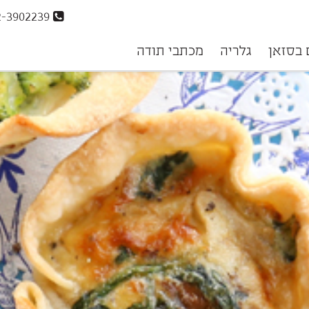
072-3902239
 בסזאן
גלריה
מכתבי תודה