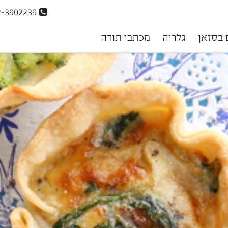
072-3902239
 בסזאן
גלריה
מכתבי תודה