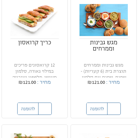
מגש גבינות
כריך קרואסון
וממרחים
מגש גבינות וממרחים
12 קרואסונים פריכים
תוצרת בית (6 קעריות) -
במילוי גאודה, סלמון
שמנת, שמנת עם סלמון,
מעושן, מלפפון ועגבניה
מחיר :
₪121.00
מחיר :
₪121.00
ע...
להזמנה
להזמנה