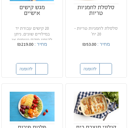
סלסלת לחמניות
מגש קישים
טריות
אישיים
סלסלת לחמניות טריות -
20 קישים עבודת יד
20 יח'
במילויים שונים, ניתן
להזמין מיקס טעמים או
מחיר :
₪53.00
מחיר :
₪219.00
מגשי...
להזמנה
להזמנה
קנלוני תוצרת בית
פלטת פירות