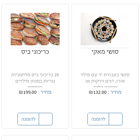
סושי מאקי
כריכוני ביס
סושי בעבודת יד עם מילוי
20 כריכוני ביס מלחמניות
אורז, דגים וירקות או
טריות במגוון מילויים
צמחוני בלבד.
טעימים
מחיר :
₪132.00
מחיר :
₪199.00
להזמנה
להזמנה