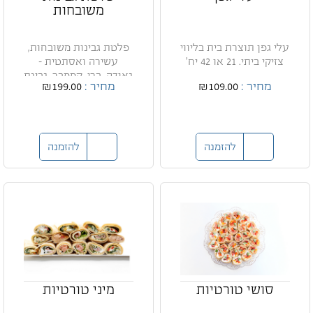
משובחות
עלי גפן תוצרת בית בליווי
פלטת גבינות משובחות,
צזיקי ביתי. 21 או 42 יח'
עשירה ואסתטית -
גאודה, ברי, קממבר, גבינת
מחיר :
₪109.00
מחיר :
₪199.00
עי...
להזמנה
להזמנה
סושי טורטיות
מיני טורטיות