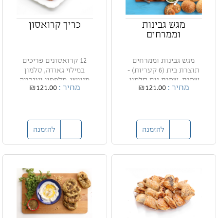
מגש גבינות
כריך קרואסון
וממרחים
מגש גבינות וממרחים
12 קרואסונים פריכים
תוצרת בית (6 קעריות) -
במילוי גאודה, סלמון
שמנת, שמנת עם סלמון,
מעושן, מלפפון ועגבניה
מחיר :
₪121.00
מחיר :
₪121.00
ע...
להזמנה
להזמנה