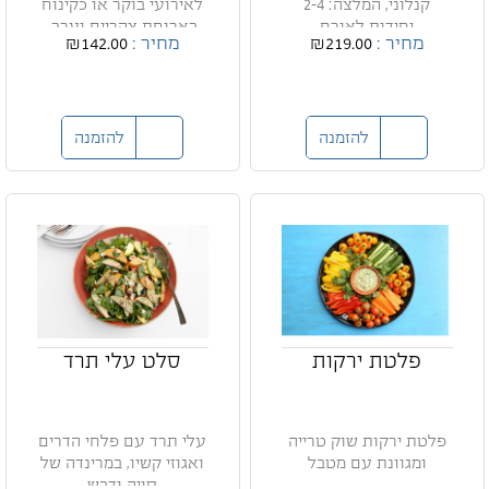
קנלוני, המלצה: 2-4
לאירועי בוקר או כקינוח
יחידות לאורח
בארוחת צהריים וערב.
מחיר :
₪219.00
מחיר :
₪142.00
להזמנה
להזמנה
פלטת ירקות
סלט עלי תרד
פלטת ירקות שוק טרייה
עלי תרד עם פלחי הדרים
ומגוונת עם מטבל
ואגוזי קשיו, במרינדה של
סויה ודבש