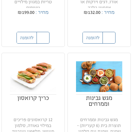
אורז, דגים וירקות או
טריות במגוון מילויים
צמחוני בלבד.
טעימים
מחיר :
₪132.00
מחיר :
₪199.00
להזמנה
להזמנה
מגש גבינות
כריך קרואסון
וממרחים
מגש גבינות וממרחים
12 קרואסונים פריכים
תוצרת בית (6 קעריות) -
במילוי גאודה, סלמון
שמנת, שמנת עם סלמון,
מעושן, מלפפון ועגבניה