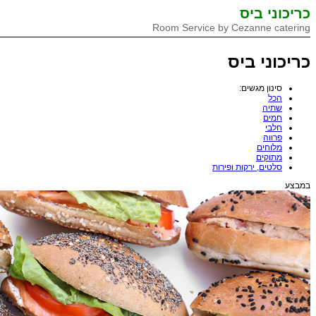
כריכוני ביס
Room Service by Cezanne catering
כריכוני ביס
סינון מגשים:
הכל
שתיה
חמים
חלבי
פרווה
מלוחים
מתוקים
סלטים, ירקות ופירות
במבצע