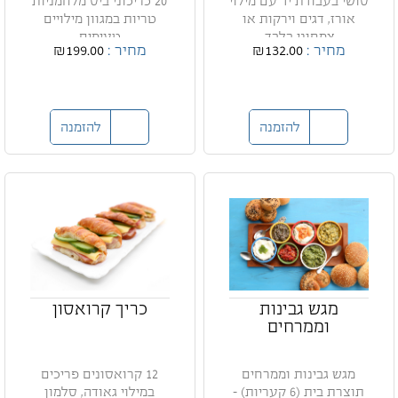
סושי בעבודת יד עם מילוי
20 כריכוני ביס מלחמניות
אורז, דגים וירקות או
טריות במגוון מילויים
צמחוני בלבד.
טעימים
מחיר :
₪132.00
מחיר :
₪199.00
להזמנה
להזמנה
מגש גבינות
כריך קרואסון
וממרחים
מגש גבינות וממרחים
12 קרואסונים פריכים
תוצרת בית (6 קעריות) -
במילוי גאודה, סלמון