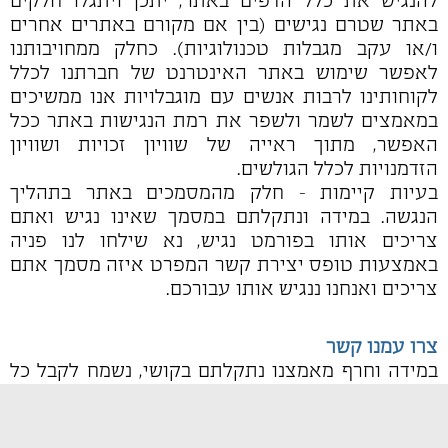
להנגיש את כלל הדפים באתר, יתכן ויתגלו חלקים
באתר שטרם נגישים (בין אם מקורם באתרים אחרים
ו/או עקב מגבלות טכנולוגיות). כחלק ממחויבותנו
לאפשר שימוש באתר האינטרנט של חברתנו לכלל
לקוחותינו לרבות אנשים עם מוגבלויות אנו ממשיכים
במאמצים לשמר ולשפר את רמת הנגישות באתר ככל
האפשר, מתוך ראייה של שוויון זכויות ושוויון
הזדמנויות לכלל הגולשים.
בעיות קיימות - חלק מהמסמכים באתר בתהליך
הנגשה. במידה ונתקלתם במסמך שאינו נגיש ואתם
צריכים אותו בפורמט נגיש, נא שילחו לנו פניה
באמצעות טופס יצירת קשר המפרט איזה מסמך אתם
צריכים ואנחנו ננגיש אותו עבורכם.
צרו עמנו קשר
במידה וחרף מאמצנו נתקלתם בקושי, נשמח לקבל כל
תגובה, רעיון והצעה בנושא הנגישות באמצעות טופס
יצירת קשר באתר. כדי שנוכל לטפל בבעיה בדרך
הטובה ביותר צרפו בבקשה פרטים מלאים ככל שניתן: